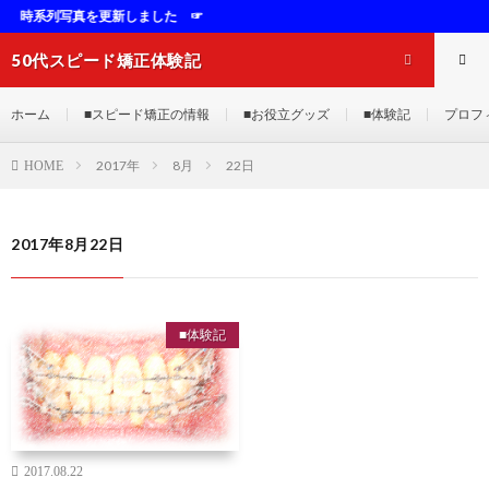
列写真を更新しました ☞
50代スピード矯正体験記
ホーム
■スピード矯正の情報
■お役立グッズ
■体験記
プロフ
2017年
8月
22日
HOME
2017年8月22日
■体験記
2017.08.22