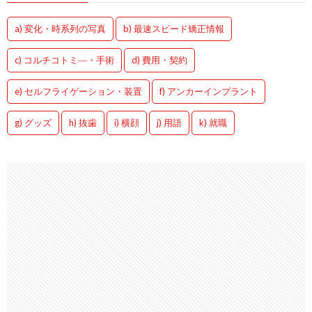
a) 変化・時系列の写真
b) 最速スピード矯正情報
c) コルチコトミ―・手術
d) 費用・契約
e) セルフライゲーション・装置
f) アンカーインプラント
g) グッズ
h) 抜歯
i) 横顔
j) 用語
k) 就職