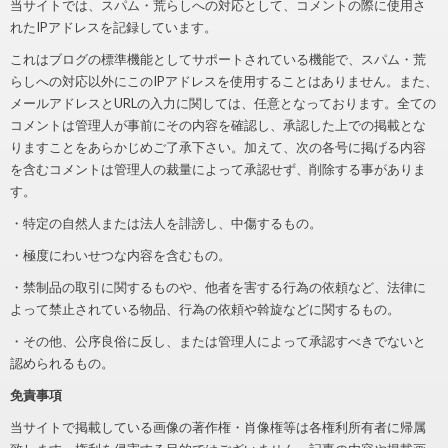
当サイトでは、スパム・荒らしへの対応として、コメントの際に使用さ
れたIPアドレスを記録しています。
これはブログの標準機能としてサポートされている機能で、スパム・荒
らしへの対応以外にこのIPアドレスを使用することはありません。また、
メールアドレスとURLの入力に関しては、任意となっております。全ての
コメントは管理人が事前にその内容を確認し、承認した上での掲載とな
りますことをあらかじめご了承下さい。加えて、次の各号に掲げる内容
を含むコメントは管理人の裁量によって承認せず、削除する事がありま
す。
・特定の自然人または法人を誹謗し、中傷するもの。
・極度にわいせつな内容を含むもの。
・禁制品の取引に関するものや、他者を害する行為の依頼など、法律に
よって禁止されている物品、行為の依頼や斡旋などに関するもの。
・その他、公序良俗に反し、または管理人によって承認すべきでないと
認められるもの。
免責事項
当サイトで掲載している画像の著作権・肖像権等は各権利所有者に帰属