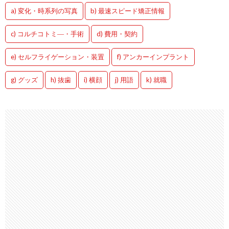
a) 変化・時系列の写真
b) 最速スピード矯正情報
c) コルチコトミ―・手術
d) 費用・契約
e) セルフライゲーション・装置
f) アンカーインプラント
g) グッズ
h) 抜歯
i) 横顔
j) 用語
k) 就職