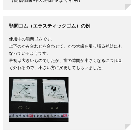
5.
透明
リテ
ーナ
顎間ゴム（エラスティックゴム）の例
ーの
例
使用中の顎間ゴムです。
6.
上下のかみ合わせを合わせて、かつ犬歯を引っ張る補助にも
裏側
リテ
なっているようです。
ーナ
最初は大きいものでしたが、歯の隙間が小さくなるにつれ直
ーの
ぐ外れるので、小さい方に変更してもらいました。
例
7.
パワ
ーチ
ェー
ン
8.
ワイ
ヤ
9.