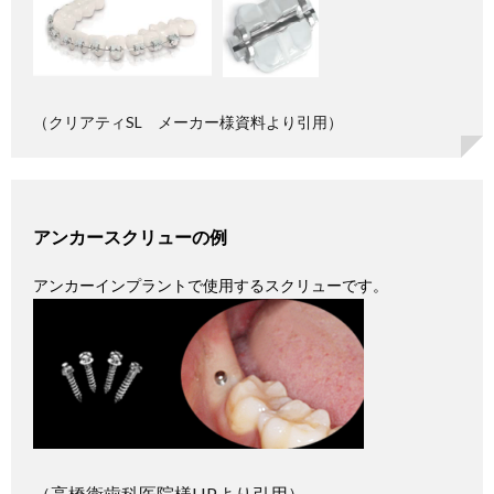
ト
2.
アン
カー
スク
リュ
（クリアティSL メーカー様資料より引用）
ーの
例
3.
顎間
アンカースクリューの例
ゴム
（エ
ラス
アンカーインプラントで使用するスクリューです。
ティ
ック
ゴ
ム）
の例
4.
IDB
コア
の例
（高橋衛歯科医院様HPより引用）