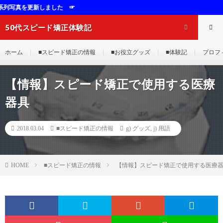
更新しました ☞
50代スピード矯正体験記
ホーム
■スピード矯正の情報
■お役立グッズ
■体験記
プロフ
【情報】スピード矯正で使用する医療
器具
2018.03.04
■スピード矯正の情報
g) グッズ
,
j) 用語
■スピード矯正の情報
【情報】スピード矯正で使用する医療
HOME