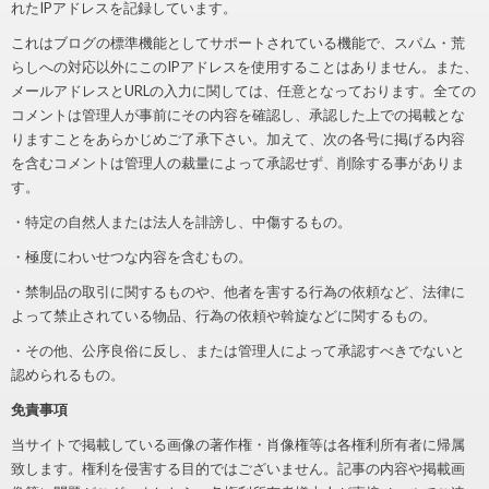
れたIPアドレスを記録しています。
これはブログの標準機能としてサポートされている機能で、スパム・荒
らしへの対応以外にこのIPアドレスを使用することはありません。また、
メールアドレスとURLの入力に関しては、任意となっております。全ての
コメントは管理人が事前にその内容を確認し、承認した上での掲載とな
りますことをあらかじめご了承下さい。加えて、次の各号に掲げる内容
を含むコメントは管理人の裁量によって承認せず、削除する事がありま
す。
・特定の自然人または法人を誹謗し、中傷するもの。
・極度にわいせつな内容を含むもの。
・禁制品の取引に関するものや、他者を害する行為の依頼など、法律に
よって禁止されている物品、行為の依頼や斡旋などに関するもの。
・その他、公序良俗に反し、または管理人によって承認すべきでないと
認められるもの。
免責事項
当サイトで掲載している画像の著作権・肖像権等は各権利所有者に帰属
致します。権利を侵害する目的ではございません。記事の内容や掲載画