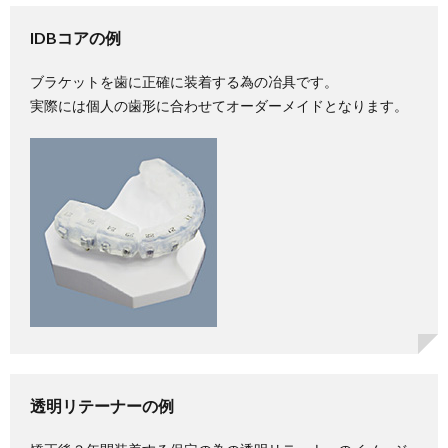
クロ
ーズ
IDBコアの例
ドコ
イル
ブラケットを歯に正確に装着する為の冶具です。
実際には個人の歯形に合わせてオーダーメイドとなります。
透明リテーナーの例