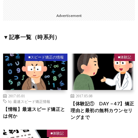
Advertisement
▼記事一覧（時系列）
■スピード矯正の情報
■体験記
2017.05.01
2017.05.08
b) 最速スピード矯正情報
【体験記① DAY－47】矯正
【情報】最速スピード矯正と
理由と最初の無料カウンセリ
は何か
ングまで
■体験記