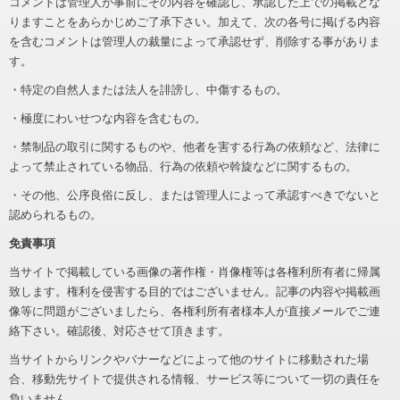
コメントは管理人が事前にその内容を確認し、承認した上での掲載とな
りますことをあらかじめご了承下さい。加えて、次の各号に掲げる内容
を含むコメントは管理人の裁量によって承認せず、削除する事がありま
す。
・特定の自然人または法人を誹謗し、中傷するもの。
・極度にわいせつな内容を含むもの。
・禁制品の取引に関するものや、他者を害する行為の依頼など、法律に
よって禁止されている物品、行為の依頼や斡旋などに関するもの。
・その他、公序良俗に反し、または管理人によって承認すべきでないと
認められるもの。
免責事項
当サイトで掲載している画像の著作権・肖像権等は各権利所有者に帰属
致します。権利を侵害する目的ではございません。記事の内容や掲載画
像等に問題がございましたら、各権利所有者様本人が直接メールでご連
絡下さい。確認後、対応させて頂きます。
当サイトからリンクやバナーなどによって他のサイトに移動された場
合、移動先サイトで提供される情報、サービス等について一切の責任を
負いません。