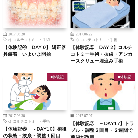
2017.06.20
2017.06.22
c) コルチコトミ―・手術
c) コルチコトミ―・手術
【体験記④ DAY 0】 矯正器
【体験記⑤ DAY 2】コルチ
具装着 いよいよ開始
コトミー手術・抜歯・アンカ
ースクリュー埋込み手術
■体験記
■体験記
2017.06.30
2017.07.07
c) コルチコトミ―・手術
【体験記⑦ ～DAY17】トラ
【体験記⑥ ～DAY10】術後
ブル・調整２回目・２週間で
の状態・抜糸・調整１回目
前歯が改善。