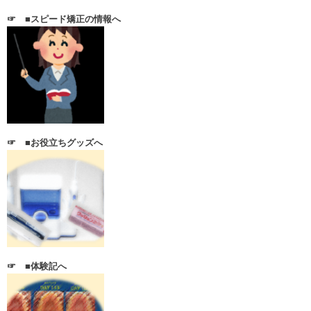
☞
■スピード矯正の情報へ
☞
■お役立ちグッズへ
☞ ■体験記へ