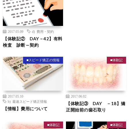
2017.05.09
d) 費用・契約
【体験記② DAY－42】有料
検査 診断～契約
■スピード矯正の情報
■体験記
2017.05.10
2017.06.02
b) 最速スピード矯正情報
【体験記③ DAY －18】矯
【情報】費用について
正開始前の歯石取り
■体験記
■体験記