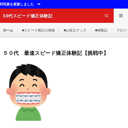
更新しました ☞
50代スピード矯正体験記
ホーム
■スピード矯正の情報
■お役立グッズ
■体験記
プロフ
５０代 最速スピード矯正体験記【挑戦中】