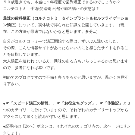
５０歳過ぎでも、本当に１年程度で歯列矯正できるのでしょうか？
コルチコトミ―手術(促進矯正法)や歯科矯正の実態は？
最速の歯科矯正（コルチコトミ―＆インプラント＆セルフライゲーショ
ン矯正）
について、実体験で得られた知識を公開していきます。（現
在、この方法が最速ではないかなと思います。多分…）
自分がコルチコトミ―で矯正開始する際は、ずいぶん迷いました。
その際、こんな情報サイトがあったらいいのにと感じたサイトを作るこ
とを目指しています。
大人矯正を迷われている方、興味のある方もいらっしゃるかと思います
ので、参考になれば幸いです。
初めてのブログですので不備も多々あるかと思いますが、温かくお見守
り下さい。
●
☞「スピード矯正の情報」
、
☞「お役立ちグッズ」
、
☞「体験記」
と３
つのカテゴリ―に分けていますので、それぞれのカテゴリートップから
アクセスして頂くと読みやすいと思います。
●記事内の【次へ】ボタンは、それぞれのカテゴリ内の、次ページにリン
クします。