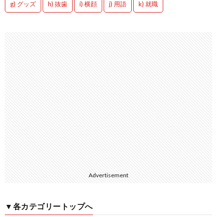
g) グッズ
h) 抜歯
i) 横顔
j) 用語
k) 就職
Advertisement
▼各カテゴリートップへ