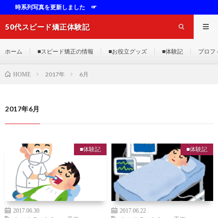
時系列写真を更新しました ☞
50代スピード矯正体験記
ホーム
■スピード矯正の情報
■お役立グッズ
■体験記
プロフ
2017年
6月
HOME
2017年6月
■体験記
■体験記
2017.06.30
2017.06.22