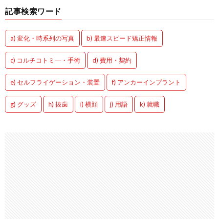
記事検索ワード
a) 変化・時系列の写真
b) 最速スピード矯正情報
c) コルチコトミ―・手術
d) 費用・契約
e) セルフライゲーション・装置
f) アンカーインプラント
g) グッズ
h) 抜歯
i) 横顔
j) 用語
k) 就職