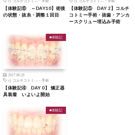
c) コルチコトミ―・手術
c) コルチコトミ―・手術
【体験記⑥ ～DAY10】術後
【体験記⑤ DAY 2】コルチ
の状態・抜糸・調整１回目
コトミー手術・抜歯・アンカ
ースクリュー埋込み手術
■体験記
2017.06.20
c) コルチコトミ―・手術
【体験記④ DAY 0】 矯正器
具装着 いよいよ開始
■体験記