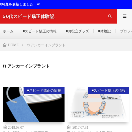
を更新しました ☞
50代スピード矯正体験記
ホーム
■スピード矯正の情報
■お役立グッズ
■体験記
プロフ
f) アンカーインプラント
HOME
f) アンカーインプラント
■スピード矯正の情報
■スピード矯正の情報
2018.03.07
2017.07.31