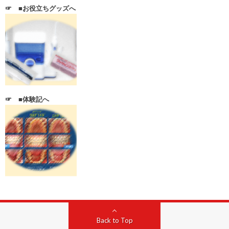
☞
■お役立ちグッズへ
☞ ■体験記へ
Back to Top