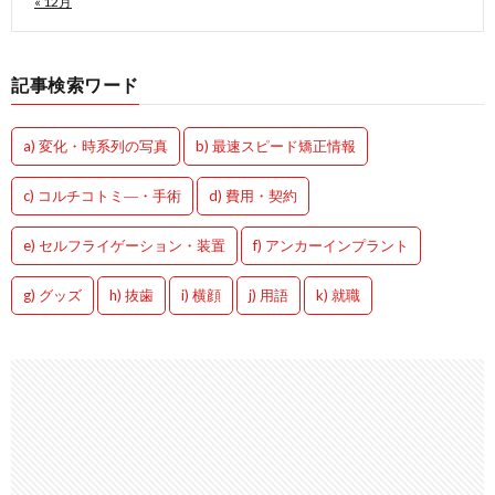
« 12月
記事検索ワード
a) 変化・時系列の写真
b) 最速スピード矯正情報
c) コルチコトミ―・手術
d) 費用・契約
e) セルフライゲーション・装置
f) アンカーインプラント
g) グッズ
h) 抜歯
i) 横顔
j) 用語
k) 就職