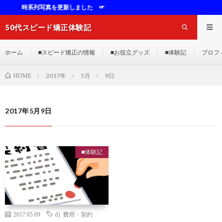
時系列写真を更新しました ☞
50代スピード矯正体験記
ホーム
■スピード矯正の情報
■お役立グッズ
■体験記
プロフ
2017年
5月
9日
HOME
2017年5月9日
■体験記
2017.05.09
d) 費用・契約