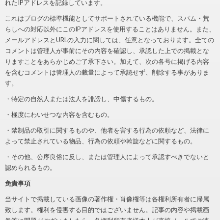
れたIPアドレスを記録しています。
これはブログの標準機能としてサポートされている機能で、スパム・荒
らしへの対応以外にこのIPアドレスを使用することはありません。また、
メールアドレスとURLの入力に関しては、任意となっております。全ての
コメントは管理人が事前にその内容を確認し、承認した上での掲載とな
りますことをあらかじめご了承下さい。加えて、次の各号に掲げる内容
を含むコメントは管理人の裁量によって承認せず、削除する事がありま
す。
・特定の自然人または法人を誹謗し、中傷するもの。
・極度にわいせつな内容を含むもの。
・禁制品の取引に関するものや、他者を害する行為の依頼など、法律に
よって禁止されている物品、行為の依頼や斡旋などに関するもの。
・その他、公序良俗に反し、または管理人によって承認すべきでないと
認められるもの。
免責事項
当サイトで掲載している画像の著作権・肖像権等は各権利所有者に帰属
致します。権利を侵害する目的ではございません。記事の内容や掲載画