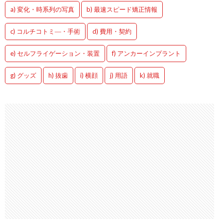
a) 変化・時系列の写真
b) 最速スピード矯正情報
c) コルチコトミ―・手術
d) 費用・契約
e) セルフライゲーション・装置
f) アンカーインプラント
g) グッズ
h) 抜歯
i) 横顔
j) 用語
k) 就職