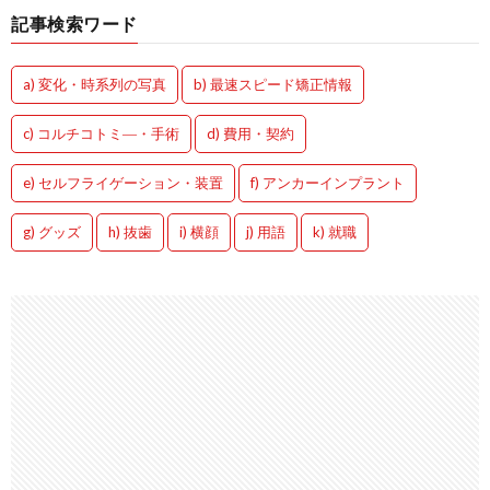
記事検索ワード
a) 変化・時系列の写真
b) 最速スピード矯正情報
c) コルチコトミ―・手術
d) 費用・契約
e) セルフライゲーション・装置
f) アンカーインプラント
g) グッズ
h) 抜歯
i) 横顔
j) 用語
k) 就職