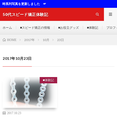
列写真を更新しました ☞
50代スピード矯正体験記
ホーム
■スピード矯正の情報
■お役立グッズ
■体験記
プロフ
2017年
10月
23日
HOME
2017年10月23日
■体験記
2017.10.23